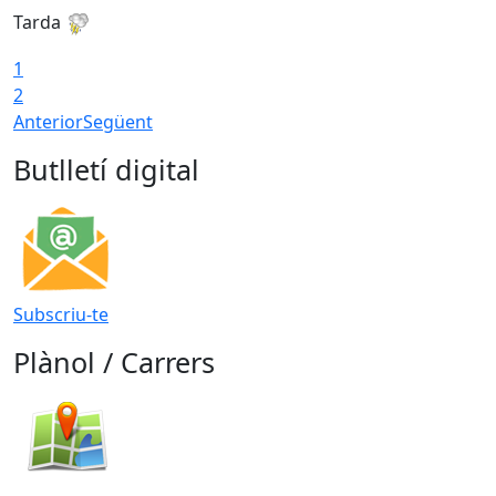
Tarda
T
1
2
Anterior
Següent
Butlletí digital
Subscriu-te
Plànol / Carrers