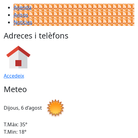
Agenda
Avisos
Notícies
Adreces i telèfons
Accedeix
Meteo
Dijous, 6 d’agost
D
T.Màx: 35°
T
T.Min: 18°
T