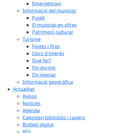
Emergències
Informació del municipi
Pujalt
El municipi en xifres
Patrimoni cultural
Turisme
Festes i fires
Llocs d'interès
Què fer?
On dormir
On menjar
Informació geogràfica
Actualitat
Avisos
Notícies
Agenda
Calendari bibliobús i caixers
Butlletí digital
RSS