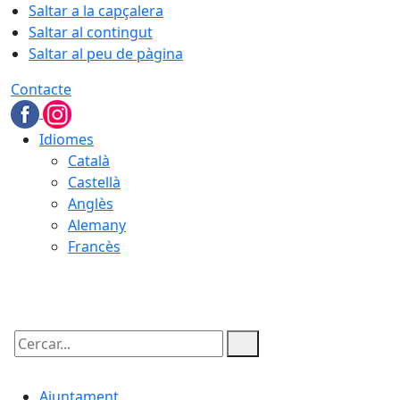
Saltar a la capçalera
Saltar al contingut
Saltar al peu de pàgina
Contacte
Idiomes
Català
Castellà
Anglès
Alemany
Francès
06.08.2026 | 03:30
Cercar:
Ajuntament