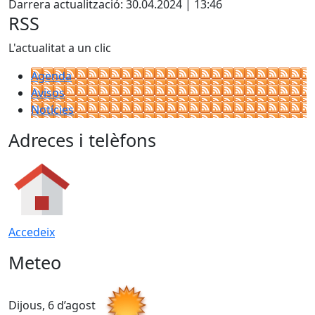
Darrera actualització: 30.04.2024 | 13:46
RSS
L'actualitat a un clic
Agenda
Avisos
Notícies
Adreces i telèfons
Accedeix
Meteo
Dijous, 6 d’agost
D