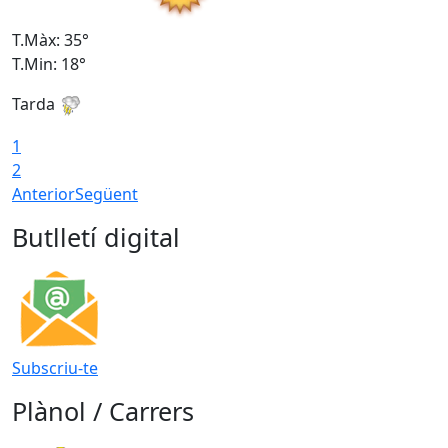
T.Màx: 35°
T
T.Min: 18°
T
Tarda
T
1
2
Anterior
Següent
Butlletí digital
Subscriu-te
Plànol / Carrers