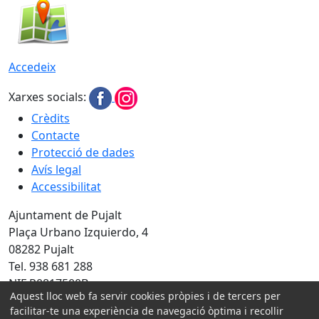
Accedeix
Xarxes socials:
Crèdits
Contacte
Protecció de dades
Avís legal
Accessibilitat
Ajuntament de Pujalt
Plaça Urbano Izquierdo, 4
08282 Pujalt
Tel. 938 681 288
NIF P0817500B
Aquest lloc web fa servir cookies pròpies i de tercers per
Amb la col·laboració de:
facilitar-te una experiència de navegació òptima i recollir