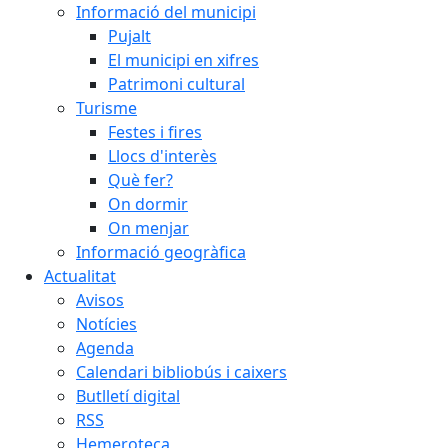
Informació del municipi
Pujalt
El municipi en xifres
Patrimoni cultural
Turisme
Festes i fires
Llocs d'interès
Què fer?
On dormir
On menjar
Informació geogràfica
Actualitat
Avisos
Notícies
Agenda
Calendari bibliobús i caixers
Butlletí digital
RSS
Hemeroteca