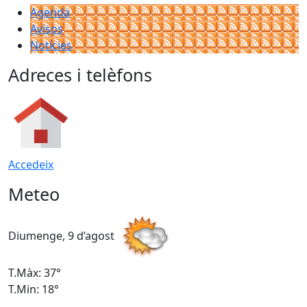
Agenda
Avisos
Notícies
Adreces i telèfons
Accedeix
Meteo
Diumenge, 9 d’agost
D
T.Màx: 37°
T
T.Min: 18°
T