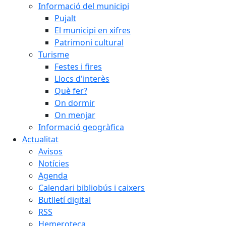
Informació del municipi
Pujalt
El municipi en xifres
Patrimoni cultural
Turisme
Festes i fires
Llocs d'interès
Què fer?
On dormir
On menjar
Informació geogràfica
Actualitat
Avisos
Notícies
Agenda
Calendari bibliobús i caixers
Butlletí digital
RSS
Hemeroteca