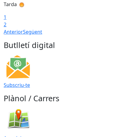
Tarda
T
1
2
Anterior
Següent
Butlletí digital
Subscriu-te
Plànol / Carrers