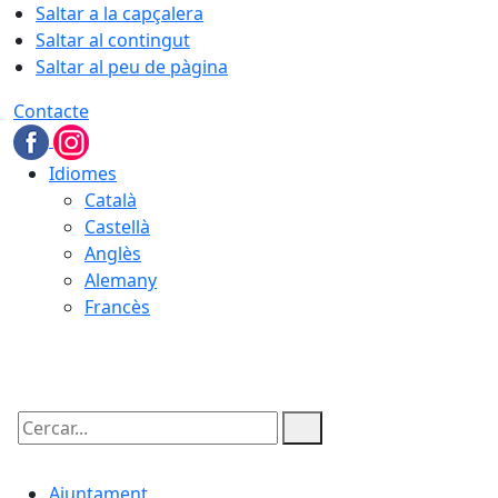
Saltar a la capçalera
Saltar al contingut
Saltar al peu de pàgina
Contacte
Idiomes
Català
Castellà
Anglès
Alemany
Francès
09.08.2026 | 10:25
Cercar:
Ajuntament