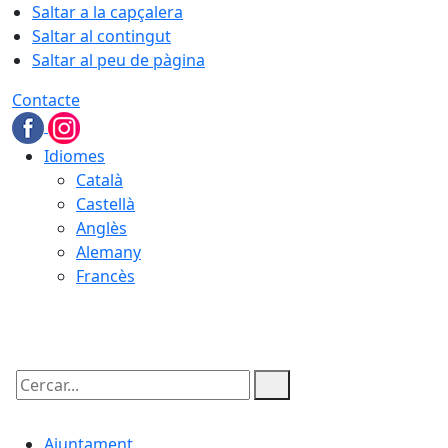
Saltar a la capçalera
Saltar al contingut
Saltar al peu de pàgina
Contacte
Idiomes
Català
Castellà
Anglès
Alemany
Francès
10.08.2026 | 07:49
Cercar:
Ajuntament