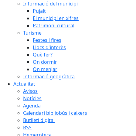
Informació del municipi
Pujalt
El municipi en xifres
Patrimoni cultural
Turisme
Festes i fires
Llocs d'interès
Què fer?
On dormir
On menjar
Informació geogràfica
Actualitat
Avisos
Notícies
Agenda
Calendari bibliobús i caixers
Butlletí digital
RSS
Hemeroteca