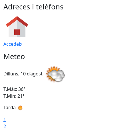
Adreces i telèfons
Accedeix
Meteo
Dilluns, 10 d’agost
D
T.Màx: 36°
T
T.Min: 21°
T
Tarda
T
1
2