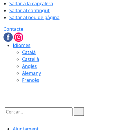
Saltar a la capçalera
Saltar al contingut
Saltar al peu de pàgina
Contacte
Idiomes
Català
Castellà
Anglès
Alemany
Francès
06.08.2026 | 23:13
Cercar:
Ajuntament