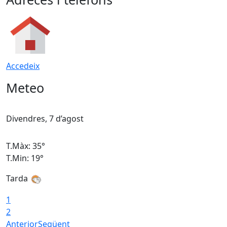
Accedeix
Meteo
Divendres, 7 d’agost
D
T.Màx: 35°
T
T.Min: 19°
T
Tarda
T
1
2
Anterior
Següent