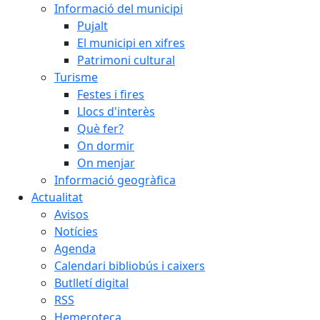
Informació del municipi
Pujalt
El municipi en xifres
Patrimoni cultural
Turisme
Festes i fires
Llocs d'interès
Què fer?
On dormir
On menjar
Informació geogràfica
Actualitat
Avisos
Notícies
Agenda
Calendari bibliobús i caixers
Butlletí digital
RSS
Hemeroteca