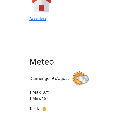
Accedeix
Meteo
Diumenge, 9 d’agost
T.Màx: 37°
T.Min: 18°
Tarda