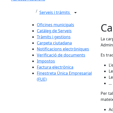
Serveis i tràmits
Ca
Oficines municipals
Catàleg de Serveis
Tràmits i gestions
La car
Carpeta ciutadana
Admini
Notificacions electròniques
Verificació de documents
Es tra
Impostos
L'
Factura electrònica
Le
Finestreta Única Empresarial
Le
(FUE)
...
Per ta
mateix
Ac