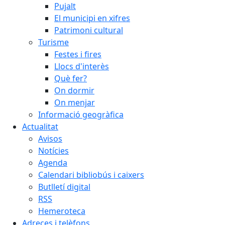
Pujalt
El municipi en xifres
Patrimoni cultural
Turisme
Festes i fires
Llocs d'interès
Què fer?
On dormir
On menjar
Informació geogràfica
Actualitat
Avisos
Notícies
Agenda
Calendari bibliobús i caixers
Butlletí digital
RSS
Hemeroteca
Adreces i telèfons