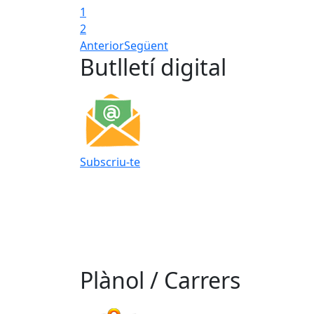
1
2
Anterior
Següent
Butlletí digital
Subscriu-te
Plànol / Carrers