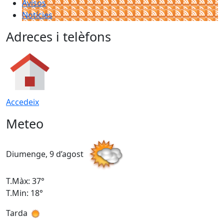
Avisos
Notícies
Adreces i telèfons
Accedeix
Meteo
Diumenge, 9 d’agost
D
T.Màx: 37°
T
T.Min: 18°
T
Tarda
T