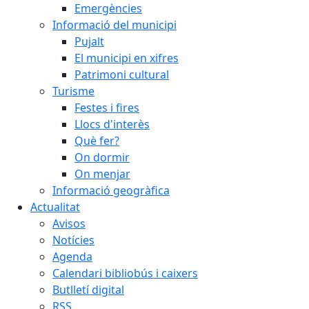
Emergències
Informació del municipi
Pujalt
El municipi en xifres
Patrimoni cultural
Turisme
Festes i fires
Llocs d'interès
Què fer?
On dormir
On menjar
Informació geogràfica
Actualitat
Avisos
Notícies
Agenda
Calendari bibliobús i caixers
Butlletí digital
RSS