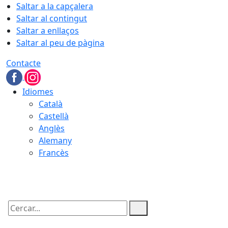
Saltar a la capçalera
Saltar al contingut
Saltar a enllaços
Saltar al peu de pàgina
Contacte
Idiomes
Català
Castellà
Anglès
Alemany
Francès
09.08.2026 | 08:12
Cercar: