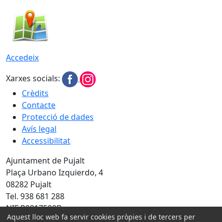
Accedeix
Xarxes socials:
Crèdits
Contacte
Protecció de dades
Avís legal
Accessibilitat
Ajuntament de Pujalt
Plaça Urbano Izquierdo, 4
08282 Pujalt
Tel. 938 681 288
NIF P0817500B
Aquest lloc web fa servir cookies pròpies i de tercers per