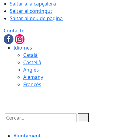
Saltar a la capçalera
Saltar al contingut
Saltar al peu de pàgina
Contacte
Idiomes
Català
Castellà
Anglès
Alemany
Francès
10.08.2026 | 07:48
Cercar:
Ajuntament