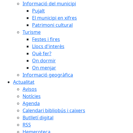
Informació del municipi
Pujalt
El municipi en xifres
Patrimoni cultural
Turisme
Festes i fires
Llocs d'interès
Què fer?
On dormir
On menjar
Informació geogràfica
Actualitat
Avisos
Notícies
Agenda
Calendari bibliobús i caixers
Butlletí digital
RSS
Hemeroteca