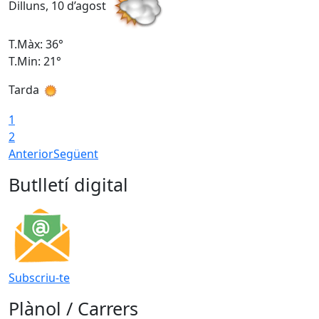
Dilluns, 10 d’agost
D
T.Màx: 36°
T
T.Min: 21°
T
Tarda
T
1
2
Anterior
Següent
Butlletí digital
Subscriu-te
Plànol / Carrers