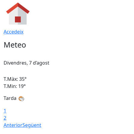
Accedeix
Meteo
Divendres, 7 d’agost
D
T.Màx: 35°
T
T.Min: 19°
T
Tarda
T
1
2
Anterior
Següent