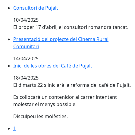
Consultori de Pujalt
Consultori de Pujalt
10/04/2025
El proper 17 d'abril, el consultori romandrà tancat.
Presentació del projecte del Cinema Rural Comunitari
Presentació del projecte del Cinema Rural
Comunitari
14/04/2025
Inici de les obres del Café de Pujalt
Inici de les obres del Café de Pujalt
18/04/2025
El dimarts 22 s'iniciarà la reforma del cafè de Pujalt.
Es col·locarà un contenidor al carrer intentant
molestar el menys possible.
Disculpeu les molèsties.
1