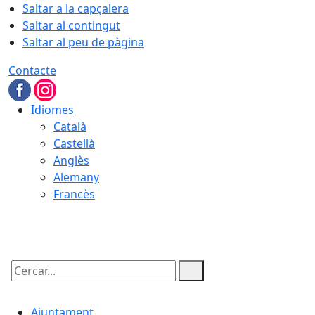
Saltar a la capçalera
Saltar al contingut
Saltar al peu de pàgina
Contacte
Idiomes
Català
Castellà
Anglès
Alemany
Francès
07.08.2026 | 09:05
Cercar:
Ajuntament