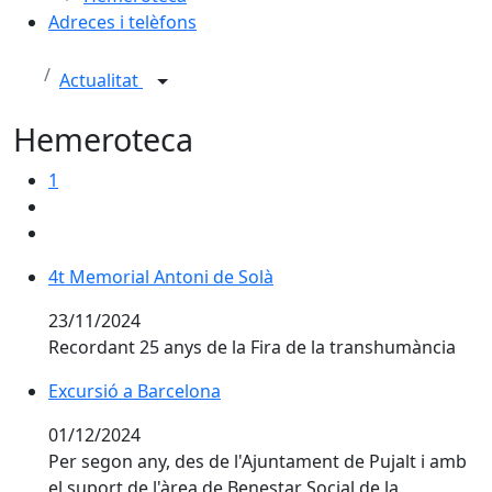
Adreces i telèfons
Actualitat
Hemeroteca
1
4t Memorial Antoni de Solà
4t Memorial Antoni de Solà
23/11/2024
Recordant 25 anys de la Fira de la transhumància
Excursió a Barcelona
Excursió a Barcelona
01/12/2024
Per segon any, des de l'Ajuntament de Pujalt i amb
el suport de l'àrea de Benestar Social de la