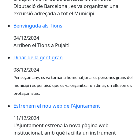
Diputació de Barcelona , es va organitzar una
excursió adreçada a tot el Municipi
Benvinguda als Tions
Benvinguda als Tions
04/12/2024
Arriben el Tions a Pujalt!
Dinar de la gent gran
Dinar de la gent gran
08/12/2024
Per segon any, es va tornar a homenatjar a les persones grans del
municipi i es per això que es va organitzar un dinar, on ells son els
protagonistes.
Estrenem el nou web de l'Ajuntament
Estrenem el nou web de l'Ajuntament
11/12/2024
L'Ajuntament estrena la nova pàgina web
institucional, amb què facilita un instrument