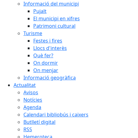
Informació del municipi
Pujalt
El municipi en xifres
Patrimoni cultural
Turisme
Festes i fires
Llocs d'interès
Què fer?
On dormir
On menjar
Informació geogràfica
Actualitat
Avisos
Notícies
Agenda
Calendari bibliobús i caixers
Butlletí digital
RSS
Hemeroteca