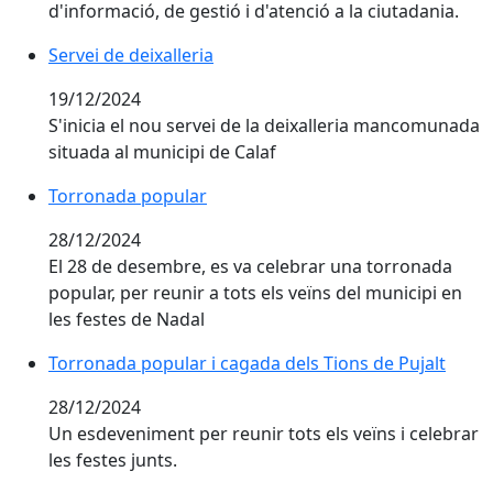
d'informació, de gestió i d'atenció a la ciutadania.
Servei de deixalleria
Servei de deixalleria
19/12/2024
S'inicia el nou servei de la deixalleria mancomunada
situada al municipi de Calaf
Torronada popular
Torronada popular
28/12/2024
El 28 de desembre, es va celebrar una torronada
popular, per reunir a tots els veïns del municipi en
les festes de Nadal
Torronada popular i cagada dels Tions de Pujalt
Torronada popular i cagada dels Tions de Pujalt
28/12/2024
Un esdeveniment per reunir tots els veïns i celebrar
les festes junts.