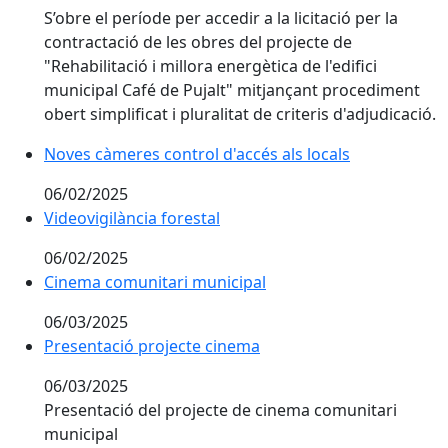
S’obre el període per accedir a la licitació per la
contractació de les obres del projecte de
"Rehabilitació i millora energètica de l'edifici
municipal Café de Pujalt" mitjançant procediment
obert simplificat i pluralitat de criteris d'adjudicació.
Noves càmeres control d'accés als locals
Noves càmeres control d'accés als locals
06/02/2025
Videovigilància forestal
Videovigilància forestal
06/02/2025
Cinema comunitari municipal
Cinema comunitari municipal
06/03/2025
Presentació projecte cinema
Presentació projecte cinema
06/03/2025
Presentació del projecte de cinema comunitari
municipal