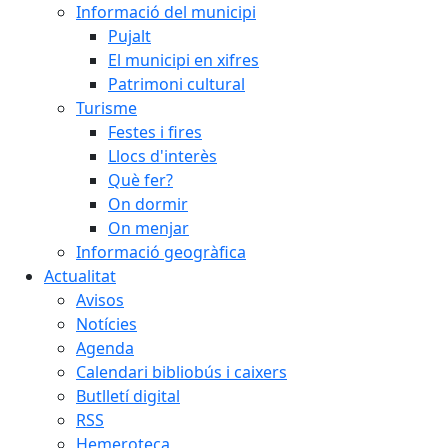
Informació del municipi
Pujalt
El municipi en xifres
Patrimoni cultural
Turisme
Festes i fires
Llocs d'interès
Què fer?
On dormir
On menjar
Informació geogràfica
Actualitat
Avisos
Notícies
Agenda
Calendari bibliobús i caixers
Butlletí digital
RSS
Hemeroteca