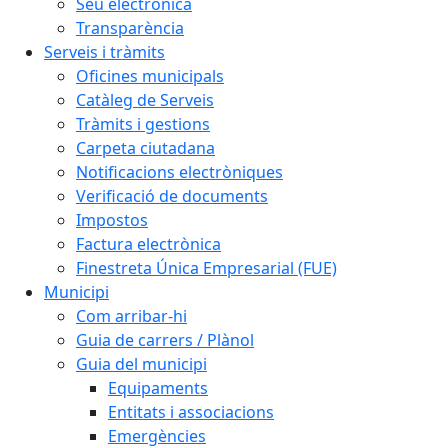
Seu electrònica
Transparència
Serveis i tràmits
Oficines municipals
Catàleg de Serveis
Tràmits i gestions
Carpeta ciutadana
Notificacions electròniques
Verificació de documents
Impostos
Factura electrònica
Finestreta Única Empresarial (FUE)
Municipi
Com arribar-hi
Guia de carrers / Plànol
Guia del municipi
Equipaments
Entitats i associacions
Emergències