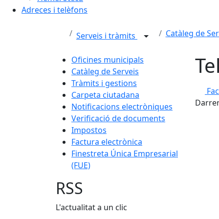
Adreces i telèfons
Catàleg de Ser
Serveis i tràmits
Te
Oficines municipals
Catàleg de Serveis
Tràmits i gestions
Fa
Carpeta ciutadana
Darrer
Notificacions electròniques
Verificació de documents
Impostos
Factura electrònica
Finestreta Única Empresarial
(FUE)
RSS
L'actualitat a un clic