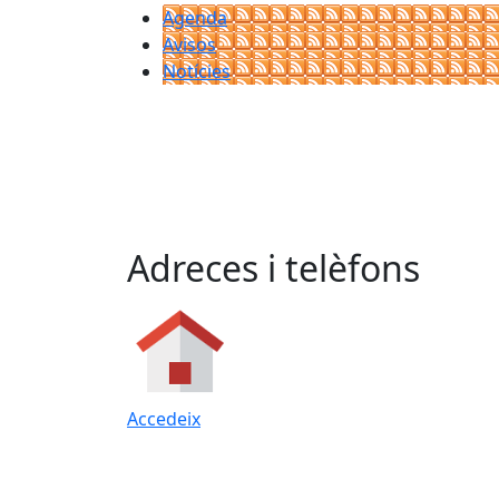
Agenda
Avisos
Notícies
Adreces i telèfons
Accedeix