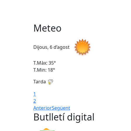
Meteo
Dijous, 6 d’agost
T.Màx: 35°
T.Min: 18°
Tarda
1
2
Anterior
Següent
Butlletí digital