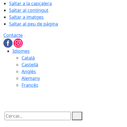
Saltar a la capçalera
Saltar al contingut
Saltar a imatges
Saltar al peu de pàgina
Contacte
Idiomes
Català
Castellà
Anglès
Alemany
Francès
06.08.2026 | 17:13
Cercar: