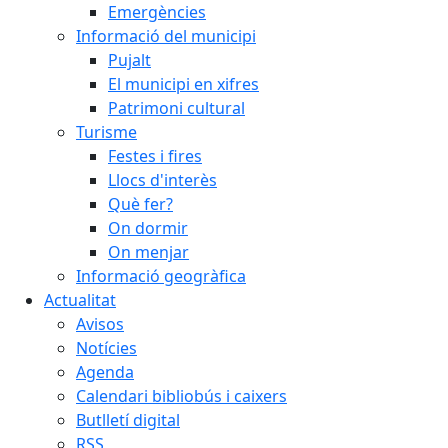
Emergències
Informació del municipi
Pujalt
El municipi en xifres
Patrimoni cultural
Turisme
Festes i fires
Llocs d'interès
Què fer?
On dormir
On menjar
Informació geogràfica
Actualitat
Avisos
Notícies
Agenda
Calendari bibliobús i caixers
Butlletí digital
RSS