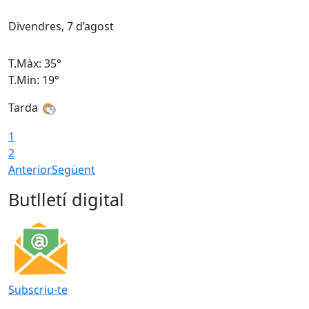
Divendres, 7 d’agost
D
T.Màx: 35°
T
T.Min: 19°
T
Tarda
T
1
2
Anterior
Següent
Butlletí digital
Subscriu-te