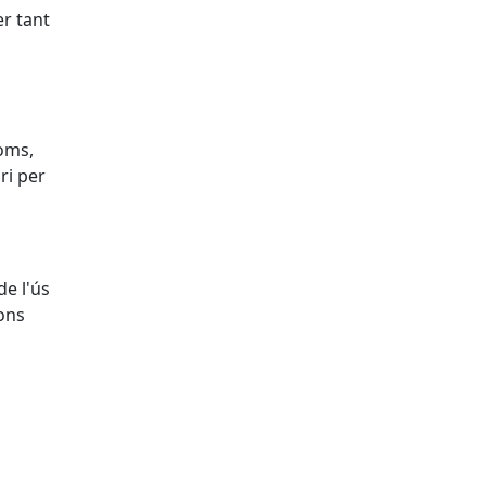
er tant
noms,
ri per
de l'ús
ons