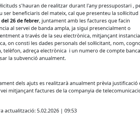
l·licituds s'hauran de realitzar durant l'any pressupostari , p
eu ser beneficiaris del mateix, cal que presenteu la sol·licitud
del 26 de febrer
, juntament amb les factures que facin
ncia al servei de banda ampla, ja sigui presencialment o
entment a través de la seu electrònica, mitjançant instancia
ca, on consti les dades personals del sol·licitant, nom, cog
, telèfon, adreça electrònica i un numero de compte banca
sar la subvenció anualment.
ament dels ajuts es realitzarà anualment prèvia justificació 
rvei mitjançant factures de la companyia de telecomunicaci
cebook
X
a actualització: 5.02.2026 | 09:53