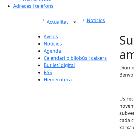
Adreces i telèfons
Notícies
Actualitat
Su
Avisos
Notícies
am
Agenda
Calendari bibliobús i caixers
Butlletí digital
Diumen
RSS
Benvol
Hemeroteca
Us rec
novemb
subven
cada c
xarxa 