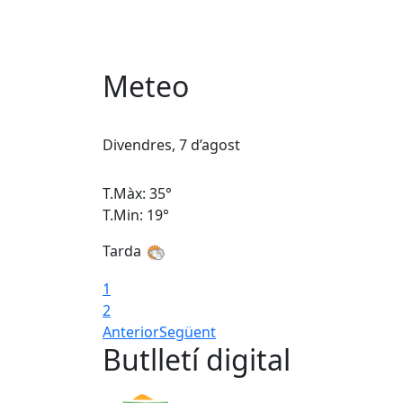
Meteo
Divendres, 7 d’agost
T.Màx: 35°
T.Min: 19°
Tarda
1
2
Anterior
Següent
Butlletí digital