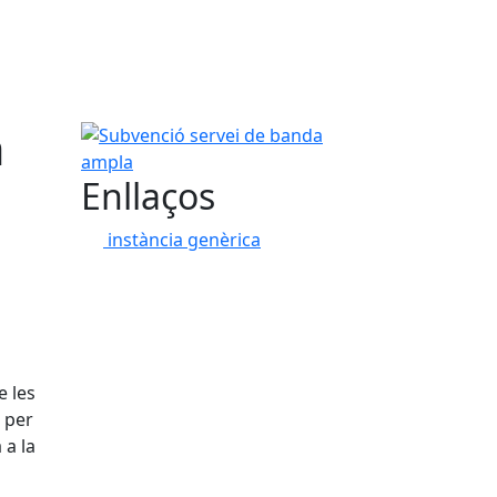
a
Subvenció servei de banda ampla
Enllaços
instància genèrica
e les
 per
 a la