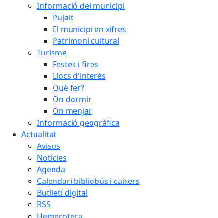
Informació del municipi
Pujalt
El municipi en xifres
Patrimoni cultural
Turisme
Festes i fires
Llocs d'interès
Què fer?
On dormir
On menjar
Informació geogràfica
Actualitat
Avisos
Notícies
Agenda
Calendari bibliobús i caixers
Butlletí digital
RSS
Hemeroteca