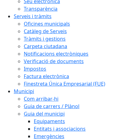
Seu electrònica
Transparència
Serveis i tràmits
Oficines municipals
Catàleg de Serveis
Tràmits i gestions
Carpeta ciutadana
Notificacions electròniques
Verificació de documents
Impostos
Factura electrònica
Finestreta Única Empresarial (FUE)
Municipi
Com arribar-hi
Guia de carrers / Plànol
Guia del municipi
Equipaments
Entitats i associacions
Emergències