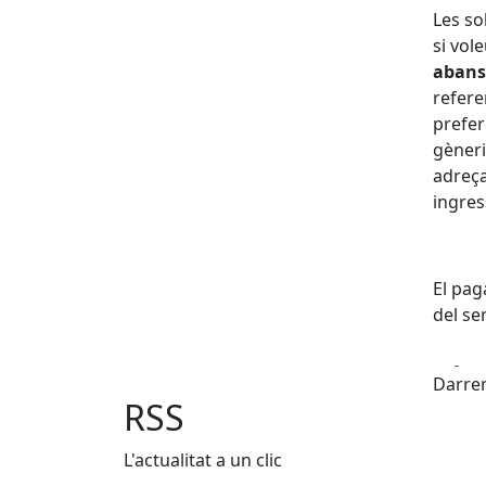
Les so
si vol
abans 
refere
prefer
gèneri
adreça
ingres
El pag
del se
Fa
Darrer
RSS
L'actualitat a un clic