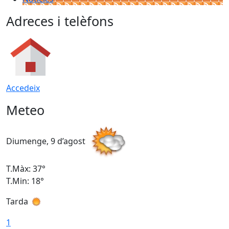
Adreces i telèfons
Accedeix
Meteo
Diumenge, 9 d’agost
D
T.Màx: 37°
T
T.Min: 18°
T
Tarda
T
1