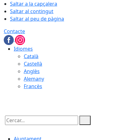
Saltar a la capçalera
Saltar al contingut
Saltar al peu de pàgina
Contacte
Idiomes
Català
Castellà
Anglès
Alemany
Francès
09.08.2026 | 08:10
Cercar:
Ajuntament