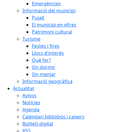
Emergències
Informació del municipi
Pujalt
El municipi en xifres
Patrimoni cultural
Turisme
Festes i fires
Llocs d'interès
Què fer?
On dormir
On menjar
Informació geogràfica
Actualitat
Avisos
Notícies
Agenda
Calendari bibliobús i caixers
Butlletí digital
RSS