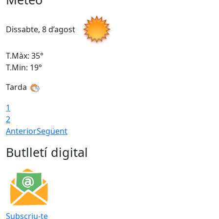
Dissabte, 8 d’agost
D
T.Màx: 35°
T
T.Min: 19°
T
Tarda
1
2
Anterior
Següent
Butlletí digital
Subscriu-te