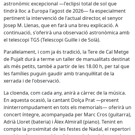
astronòmic excepcional —l'eclipsi total de sol que
tindrà lloc a Europa l'agost de 2026— fa especialment
pertinent la intervenció de l'actual director, el senyor
Josep M. Llenas, que en farà una breu explicació. A
continuació, s'oferirà una observació astronòmica amb
el telescopi TGS (Telescopi Guille i de Solà).
Paral·lelament, i com ja és tradició, la Tere de Cal Metge
de Pujalt durà a terme un taller de manualitats destinat
als més petits, també a partir de les 18.00 h, per tal que
les famílies puguin gaudir amb tranquil·litat de la
xerrada i de l'observació.
La cloenda, com cada any, anirà a càrrec de la música.
En aquesta ocasió, la cantant Dolça Prat —present
ininterrompudament en tots els memorials— oferirà un
concert íntegre, acompanyada per Marc Cros (guitarra),
Adrià Lloret (bateria) i Àlex Almirall (piano). Tenint en
compte la proximitat de les festes de Nadal, el repertori