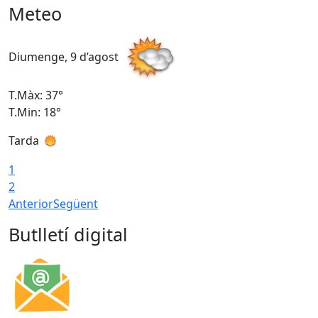
Meteo
Diumenge, 9 d’agost
D
T.Màx: 37°
T
T.Min: 18°
T
Tarda
T
1
2
Anterior
Següent
Butlletí digital