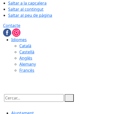
Saltar a la capçalera
Saltar al contingut
Saltar al peu de pàgina
Contacte
Idiomes
Català
Castellà
Anglès
Alemany
Francès
09.08.2026 | 05:24
Cercar:
Ajuntament