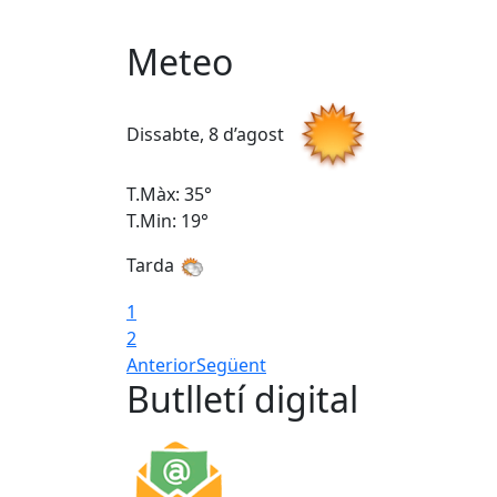
Meteo
Dissabte, 8 d’agost
T.Màx: 35°
T.Min: 19°
Tarda
1
2
Anterior
Següent
Butlletí digital