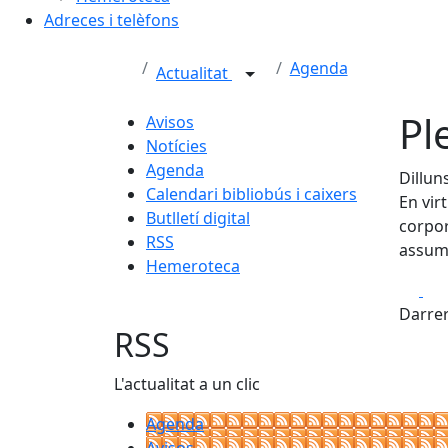
Adreces i telèfons
Agenda
Actualitat
Pl
Avisos
Notícies
Agenda
Dillun
Calendari bibliobús i caixers
En vir
Butlletí digital
corpor
RSS
assump
Hemeroteca
Fa
Darrer
RSS
L'actualitat a un clic
Agenda