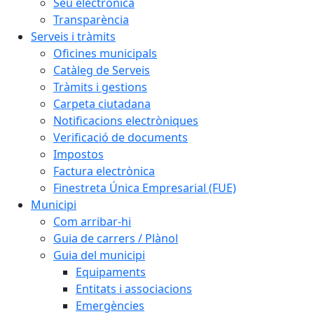
Seu electrònica
Transparència
Serveis i tràmits
Oficines municipals
Catàleg de Serveis
Tràmits i gestions
Carpeta ciutadana
Notificacions electròniques
Verificació de documents
Impostos
Factura electrònica
Finestreta Única Empresarial (FUE)
Municipi
Com arribar-hi
Guia de carrers / Plànol
Guia del municipi
Equipaments
Entitats i associacions
Emergències