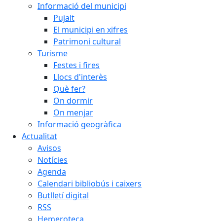
Informació del municipi
Pujalt
El municipi en xifres
Patrimoni cultural
Turisme
Festes i fires
Llocs d'interès
Què fer?
On dormir
On menjar
Informació geogràfica
Actualitat
Avisos
Notícies
Agenda
Calendari bibliobús i caixers
Butlletí digital
RSS
Hemeroteca