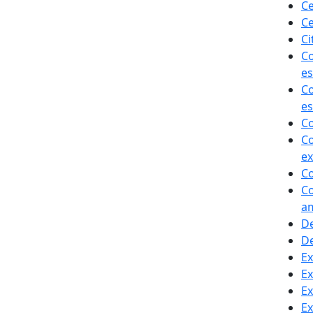
Ce
Ce
Ci
Co
es
Co
es
Co
Co
ex
Co
Co
am
De
De
Ex
Ex
Ex
Ex