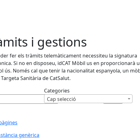
àmits i gestions
der fer els tràmits telemàticament necessiteu la signatura
ònica. Si no en disposeu, idCAT Mòbil us en proporcionarà 
ol ús. Només cal que tenir la nacionalitat espanyola, un mòbil
 Targeta Sanitària de CatSalut.
Categories
Cap selecció
pàgines
nstància genèrica