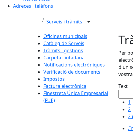
Adreces i telèfons
Serveis i tràmits
Tr
Oficines municipals
Catàleg de Serveis
Tràmits i gestions
Per po
Carpeta ciutadana
electr
Notificacions electròniques
d'un s
Verificació de documents
vostra
Impostos
Factura electrònica
Text
Finestreta Única Empresarial
(FUE)
1
2
2 
.I