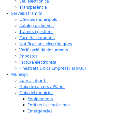
Seu electrònica
Transparència
Serveis i tràmits
Oficines municipals
Catàleg de Serveis
Tràmits i gestions
Carpeta ciutadana
Notificacions electròniques
Verificació de documents
Impostos
Factura electrònica
Finestreta Única Empresarial (FUE)
Municipi
Com arribar-hi
Guia de carrers / Plànol
Guia del municipi
Equipaments
Entitats i associacions
Emergències