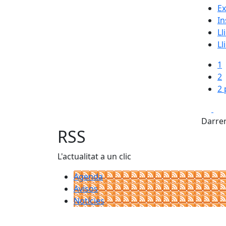
Ex
In
Ll
Ll
1
2
2 
Fa
Darrer
RSS
L'actualitat a un clic
Agenda
Avisos
Notícies