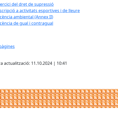
ercici del dret de supressió
scripció a activitats esportives i de lleure
icència ambiental (Annex II)
icència de gual i contragual
pàgines
cebook
X
a actualització: 11.10.2024 | 10:41