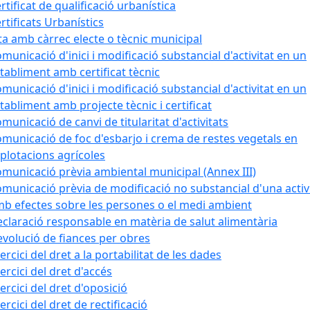
rtificat de qualificació urbanística
rtificats Urbanístics
ta amb càrrec electe o tècnic municipal
municació d'inici i modificació substancial d'activitat en un
tabliment amb certificat tècnic
municació d'inici i modificació substancial d'activitat en un
tabliment amb projecte tècnic i certificat
municació de canvi de titularitat d'activitats
municació de foc d'esbarjo i crema de restes vegetals en
plotacions agrícoles
municació prèvia ambiental municipal (Annex III)
municació prèvia de modificació no substancial d'una activ
b efectes sobre les persones o el medi ambient
claració responsable en matèria de salut alimentària
volució de fiances per obres
ercici del dret a la portabilitat de les dades
ercici del dret d'accés
ercici del dret d'oposició
ercici del dret de rectificació