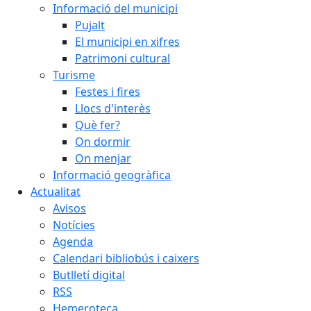
Informació del municipi
Pujalt
El municipi en xifres
Patrimoni cultural
Turisme
Festes i fires
Llocs d'interès
Què fer?
On dormir
On menjar
Informació geogràfica
Actualitat
Avisos
Notícies
Agenda
Calendari bibliobús i caixers
Butlletí digital
RSS
Hemeroteca